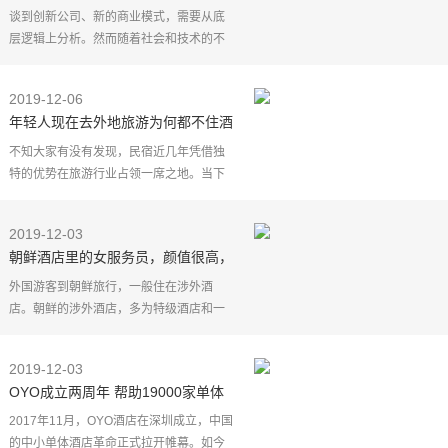
品策略
谈到创新公司、新的商业模式，需要从底
层逻辑上分析。然而随着社会和技术的不
断更迭，底层逻辑也在不断进化。新的商
业模型和商业模型下成功的案例，比如滴
2019-12-06
滴、拼多多、抖音
年轻人现在去外地旅游为何都不住酒
店了？原来是这个原因
不知大家有没有发现，民宿近几年凭借独
特的优势在旅游行业占领一席之地。当下
越来越多的年轻人出去旅游都会选择住民
宿而不是酒店，那么很多人就会疑惑，明
2019-12-03
明同样是提供住宿
朝鲜酒店里的女服务员，颜值很高，
学历也很高
外国游客到朝鲜旅行，一般住在涉外酒
店。朝鲜的涉外酒店，多为特级酒店和一
级酒店。这两种酒店，都属于朝鲜的高档
酒店。游客到朝鲜旅行，很多时候都住在
2019-12-03
羊角岛酒店。羊角岛
OYO成立两周年 帮助19000家单体
酒店提升收益
2017年11月，OYO酒店在深圳成立，中国
的中小单体酒店革命正式拉开帷幕。如今