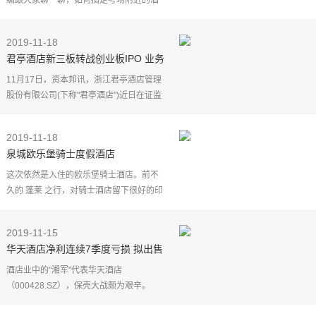
编跟大家聊一聊，如何搞定考场附近的酒
店这件事。这件事儿说大也大，说小也
小。众所周知，历年都是在考试这几天酒
2019-11-18
店价格狂涨，房间少
君亭酒店新三板转战创业板IPO 业务
地区集中度太高？
11月17日，资本邦讯，浙江君亭酒店管理
股份有限公司(下称"君亭酒店")近日在证监
会更新IPO招股说明书，宣布闯关创业板
IPO。
2019-11-18
泉城欧乐堡骑士度假酒店
值得一提的是，公司是新三板挂牌公
司，20
这次依然是入住的欧乐堡骑士酒店。前不
久的 蓬莱 之行，对骑士酒店留下很好的印
象，所以这次非常爽快的就决定来了。本
次入住的房间是树屋家庭房，除了一张1.8
2019-11-15
米大床，还有一
华天酒店净利连续7季度亏损 拟出售
超9亿资产“保壳“
酒店业中的"湘军"代表华天酒店
（000428.SZ），保壳大战颇为艰辛。
近日，根据华天酒店发布的三季报，