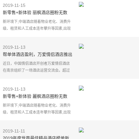
前三季度公司净利润虽同比增长11.32%
2019-11-15
至-1.82亿元，但依然为负，这
新零售+新体验 丽枫酒店圈粉无数
新环境下,中端酒店随着物业老化、消费升
级、租赁和人工成本连年攀升等因素,出现
了增长势头渐渐放缓的趋势。如何克服痛
点,为中端酒店提升价值?麗枫酒店始终坚持
2019-11-13
品牌力,通过提
帮单体酒店盈利，万爱情侣酒店推出
“1年起签”
近日，中国情侣酒店开创者万爱情侣酒店
在南京组织了一场酒店运营交流会。超过
30个品牌的单体酒店经营者到场，万爱酒
店的创始人孙同敏及核心高管团队分享了
2019-11-13
酒店运营方面的经
新零售+新体验 麗枫酒店圈粉无数
新环境下,中端酒店随着物业老化、消费升
级、租赁和人工成本连年攀升等因素,出现
了增长势头渐渐放缓的趋势。如何克服痛
点,为中端酒店提升价值?麗枫酒店始终坚持
2019-11-11
品牌力,通过提
2019年度世界最佳精品酒店榜单新