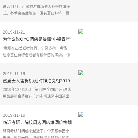
酒店开启“美美睡”新时代
进入11月，西藏旅游市场进入冬季旅游模
式。冬季来西藏旅游，没有夏日拥挤，景
色更加迷人。近几年，随着冬季西藏游的
兴起，也催生了新一轮酒店投资热潮。11
2019-11-21
月23日，尚客优酒
为什么说OYO酒店是最懂“小镇青年”
的？
"我现在出差或者旅行，宁愿多掏一点钱，
也愿意住有特色或者有设计感的酒店。"来
杭州出差住在OYO某卡通主题酒店的95后
自由业者张哲表示，"个性、实惠、有特
2019-11-19
色"是他对这家酒店
蜜爱无人售货机/延时神油亮相2019
第26届广州酒店用品展览会
2019年12月12日，第26届全国(广州)酒店
用品展览会将会在广州市海珠区中国进出
口商品交易会展馆盛大开幕。广东蜜爱科
技有限公司有幸参展，展示属于我们的风
2019-11-19
采。
临近考研，院校周边酒店爆满价格翻
番怎么办？看完本文定有所获！
随着我国
距离考试时间越来越近了，今天跟学团小