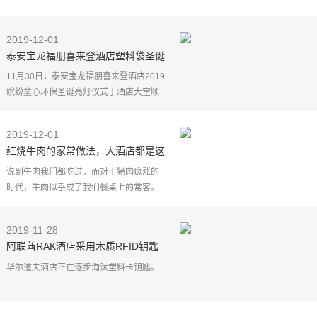
两年过去，OYO酒店交出了一份优异的成
绩单，系统化公布在创新与颠覆中快速发
2019-12-01
展所取得的成果。
泰安宝龙福朋喜来登酒店塑料袋圣诞
树于泰城点亮 环保不止这一步
11月30日，泰安宝龙福朋喜来登酒店2019
缤纷童心环保圣诞亮灯仪式于酒店大堂顺
利举办。活动现场吸引了泰城许多亲子家
庭与社会机构的参与，共同点亮了由废塑
2019-12-01
料袋、旧纸箱、旧
红烧牛肉的家常做法，大酒店都是这
个配方，出锅非常可口入味
说到牛肉我们都吃过，而对于猪肉疯涨的
时代，牛肉似乎成了我们餐桌上的常客。
特别是在我们家，只要孩子想吃肉，大多
都是去买牛肉，这是因为猪肉都和牛肉价
2019-11-28
格差不多了，不如
阿联酋RAK酒店采用木质RFID钥匙
华尔道夫酒店正在逐步淘汰塑料卡钥匙。
华尔道夫Ras Al Khaimah(RAK)酒店是阿
联酋首家采用全木质RFID房间钥匙的酒