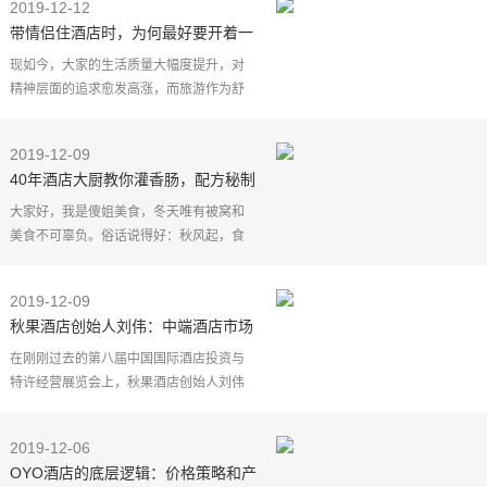
2019-12-12
带情侣住酒店时，为何最好要开着一
盏灯？酒店前台：有几点好处！
现如今，大家的生活质量大幅度提升，对
精神层面的追求愈发高涨，而旅游作为舒
缓身心的最佳方式之一，自然深受大家的
喜爱，单在国庆七天假日内，国内出游人
2019-12-09
次高达7.82亿，创
40年酒店大厨教你灌香肠，配方秘制
做法简单，爱吃腊肠不用买了
大家好，我是傻姐美食，冬天唯有被窝和
美食不可辜负。俗话说得好：秋风起，食
腊味。南方人的腊味从秋天就开始制作，
像腊肉、腊肠，大致做法分为两种，一种
2019-12-09
是烟熏的，一种是
秋果酒店创始人刘伟：中端酒店市场
大有可为
在刚刚过去的第八届中国国际酒店投资与
特许经营展览会上，秋果酒店创始人刘伟
先生表示，伴随消费升级，中国酒店市场
格局也正在发生变化，中端酒店市场已经
2019-12-06
成为"兵家必争之地
OYO酒店的底层逻辑：价格策略和产