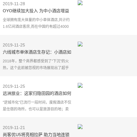
2019-11-28
店，这符合希尔顿酒店集团的承诺，即到
OYO继续加大投入 为中小酒店增益
2030年将酒店运营
创收
全球拥有庞大体量的中小单体酒店,共计约
1.6亿间酒店客房,而在中国约有超过4000
万间,但这些中小单体酒店多分布在三线城
市及以下,客房数量小于80间,无品牌、无运
2019-11-25
营管理经验、
六线城市单体酒店生存记：小酒店如
何搭上轻连锁的顺风车
2018年，整个商界都感受到了"下沉"的火
热，这个此前被忽视的市场展现出了超乎
寻常的潜力。仅去年一年，成立不久、深
耕于下沉市场的拼多多与趣头条就先后于
2019-11-25
美国纳斯达克敲钟
远洲旅业：这家归隐田园的酒店如何
变成72小时微旅行目的地
"逆城市化"已流行一段时间，度假酒店不仅
是住宿的场所，也可以是旅游目的地；卖
给客户的不仅仅是一个房间，更多的是一
种旅游体验。 庐境度假酒店由深耕中国酒
2019-11-21
店行业22年的远
尚客优U5将亮相拉萨 助力当地连锁