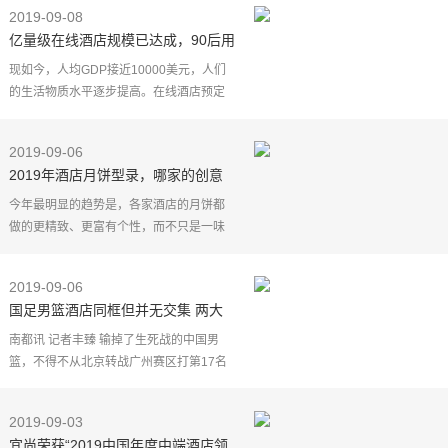
的世界之最，其中的一座7星级酒店帆船酒
2019-09-08
店最为著名。不过
亿量级在线酒店规模已达成，90后用
户占比首超80后
现如今，人均GDP接近10000美元，人们
的生活物质水平逐步提高。在线酒店预定
消费已不再拘泥于单一的场景。涵盖面
广、涉足领域多。
2019-09-06
为满足丰富多元的休闲娱乐需求，在线酒
2019年酒店月饼型录，哪家的创意
店
最打动你？
今年最明显的趋势是，各家酒店的月饼都
做的更精致、更富有个性，而不只是一味
的堆砌包装。看看哪一盒更合你的心意？
上海外滩W酒店——会玩第一名
2019-09-06
上海外滩W酒店每年的月
国足男篮酒店同框但并无交集 两大
球各自享有独立餐厅
南都讯 记者丰臻 输掉了生死战的中国男
篮，不得不从北京转战广州赛区打第17名
到32名的排位赛，此前中国男篮本计划去
佛山征战16强的比赛。
2019-09-03
唯一的利好是，不需要改航班，反
宜尚荣获“2019中国年度中端酒店领