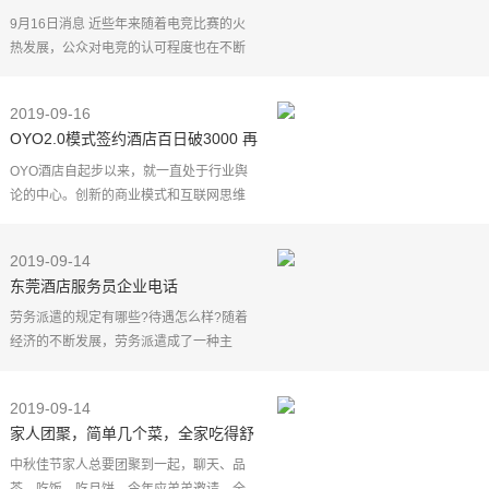
竞主题酒店明年初大阪开业
9月16日消息 近些年来随着电竞比赛的火
热发展，公众对电竞的认可程度也在不断
提升。这时候便有商家准备在电竞和其他
传统行业上"搞事情"，近日就有这么一家以
2019-09-16
电竞为主题的宾
OYO2.0模式签约酒店百日破3000 再
现“OYO速度”
OYO酒店自起步以来，就一直处于行业舆
论的中心。创新的商业模式和互联网思维
的运营手段，都以颠覆传统的挑战者形
象，被人"津津乐道"，唱衰者更是不计其
2019-09-14
数。但OYO用实实在在
东莞酒店服务员企业电话
劳务派遣的规定有哪些?待遇怎么样?随着
经济的不断发展，劳务派遣成了一种主
流，一种非常常见的企业活动内容，很多
人也投入了劳务派遣的工作中来，但是很
2019-09-14
多人也担心薪资以及
家人团聚，简单几个菜，全家吃得舒
舒服服比到酒店实惠多了
中秋佳节家人总要团聚到一起，聊天、品