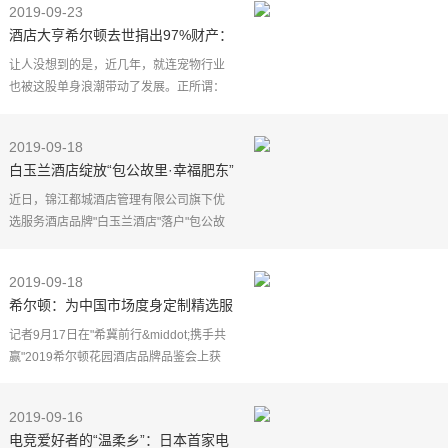
2019-09-23
日）试开园，由九
酒店大亨希尔顿去世捐出97%财产：
防止孙辈败光家产
让人没想到的是，近几年，就连宠物行业
也被这股单身浪潮带动了发展。正所谓：
你有儿女双全，我有猫狗双全。让人没想
到的是，近几年，就连宠物行业也被这股
2019-09-18
单身浪潮带动了发
白玉兰酒店绽放“包公故里·幸福肥东”
合肥首店开业
近日，锦江都城酒店管理有限公司旗下优
选服务酒店品牌"白玉兰酒店"落户"包公故
里"，其位于安徽省合肥市的首家酒店——
白玉兰合肥肥东金阳路酒店正式开业迎
2019-09-18
客。该店也是全国
希尔顿：为中国市场度身定制精选服
务型酒店
记者9月17日在"希冀前行&middot;携手共
赢"2019希尔顿花园酒店品牌品鉴会上获
悉，希尔顿集团正式在我国发布重点业态
——全新版希尔顿花园酒店，希尔顿还与
2019-09-16
长春市春晖洋酒有限
电竞爱好者的“温柔乡”：日本首家电