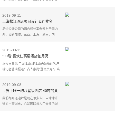
茶、吃饭、吃月饼。今年应弟弟邀请，全
家到他家过中秋。弟弟做菜，一进门看他
已经把一些菜准备得差不多了，家里人不
2019-09-11
是很多，所以菜不
上海松江酒店项目设计公司排名
品竹设计公司的酒店设计案例遍布于国内
外；如新加坡、三亚、上海、湖南、内
蒙、安徽、江苏、浙江、江西等地，并与
酒店行业巨头开元酒店集团、浙江世贸集
2019-09-11
团等保持长期的战略
“90后”喜欢住高层酒店拍月亮
本报南昌讯 中国江西网/江西头条新闻客户
端记者曹琦报道：古人崇尚"登高赏月"。当
今90后年轻人，则喜欢入住高层景观酒
店，"就近"赏月。大江大数据和携程数据显
2019-09-08
示，2019年中
世界上唯一的八星级酒店 40吨的黄
金用于装饰 豪车当做出租车
我们都知道迪拜是现在很多人口中津津乐
道的土豪城市，它是阿联酋人口最多的城
市，也是中东地区最富的地方，拥有众多