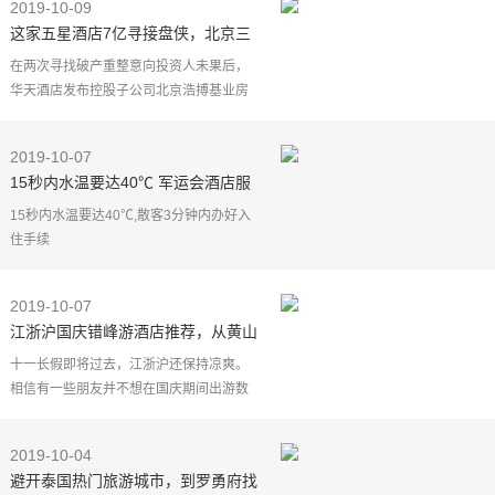
2019-10-09
这家五星酒店7亿寻接盘侠，北京三
环大楼烂尾，四个月降价1.8亿
在两次寻找破产重整意向投资人未果后，
华天酒店发布控股子公司北京浩搏基业房
地产开发有限公司破产重整意向投资人第
三次招募的公告，为旗下的金方商贸大厦
2019-10-07
寻找下家。第三次
15秒内水温要达40℃ 军运会酒店服
务精确到分秒度
15秒内水温要达40℃,散客3分钟内办好入
住手续
军运会酒店服务精确到分秒度
通讯员方金鸣供图
2019-10-07
过去两年酒店服务记录决定能否通过遴选
江浙沪国庆错峰游酒店推荐，从黄山
在《武汉军运会官方接待酒店遴选标
到杭州的高铁避世指南
十一长假即将过去，江浙沪还保持凉爽。
相信有一些朋友并不想在国庆期间出游数
人头，那不如抓住爽快秋日的尾巴，找个
好去处藏匿在山水之间吧。
2019-10-04
近两年，在家门口度假这个概
避开泰国热门旅游城市，到罗勇府找