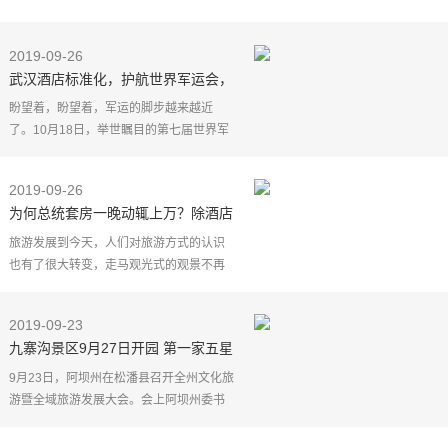
颗渴望出去玩的心，是不是正在躁动了？
不过，这次假期你是否还与往常一样在另
2019-09-26
外一个城市体验着"张袂成阴，挥汗
武汉酒店标准化，护航世界军运会，
制定严格服务标准，进行大培训大练
盼望着，盼望着，军运的脚步越来越近
兵，98家接待酒店均达标
了。10月18日，举世瞩目的第七届世界军
人运动会将在武汉盛大开幕，届时将迎来
世界各地的嘉宾共襄盛举。武汉，将成为
2019-09-26
全球瞩目的焦点，这
为何总统套房一晚动辄上万？除酒店
常规待遇，还有5项隐藏服务
旅游发展到今天，人们对旅游方式的认识
也有了很大转变，走马观光式的观景不再
受追捧，放松身心，追求慢生活的享受逐
渐成为潮流。选一僻静处，择一舒适屋，
2019-09-23
看看书、喝喝茶、
九寨沟景区9月27日开园 第一家五星
级酒店已开门迎客
9月23日，阿坝州在松潘县召开全州文化旅
游暨全域旅游发展大会。会上阿坝州委书
记刘坪透露出一个重大消息：经省政府批
准，九寨沟景区拟于9月27号（国际旅游