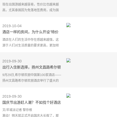
一个蓝色酒店，与大海约会吧
现在出国游越来越容易，性价比也越来越
高，尤其泰国因为免落地签费用，成为国
人最爱的出境游目的地之一。今天Abby就
带大家去泰国小众的旅行地罗勇府走走。
2019-10-04
罗勇（Rayong）
酒店一样的房间，为什么开设“特价
房”？说完你敢住吗
酒店在人们的生活中存在感越来越强，这
源于人们对生活质量的要求更高，更加倾
向享受。因此酒店的定位早就不是一个简
单留宿的地方，而是以休闲娱乐场所面向
2019-09-30
市场。相信很多游
出行入住新选择，扬州文昌路希尔顿
欢朋酒店盛大开业
9月29日,希尔顿欢朋中国第100家酒店——
扬州文昌路希尔顿欢朋酒店举行了盛大的
开业庆典,象征着希尔顿欢朋的在华发展迎
来了新的重要里程碑。酒店地处扬州市主
2019-09-30
干道文昌路扬州
国庆节出游赶人潮？不如找个好酒店
舒服叹世界
文/羊城派记者 黎存根
激动！明天就正式开启国庆大长假了，那