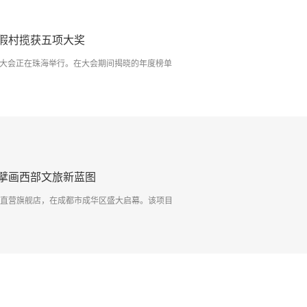
假村揽获五项大奖
发展大会正在珠海举行。在大会期间揭晓的年度榜单
”擘画西部文旅新蓝图
牌"直营旗舰店，在成都市成华区盛大启幕。该项目