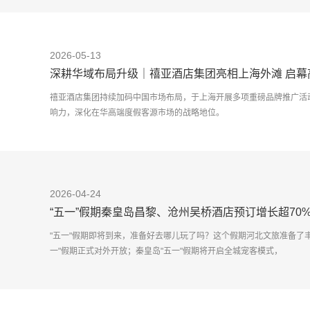
2026-05-13
深耕华域布局升级｜禧亚酒店集团亮相上海外滩 启幕
禧亚酒店集团持续加码中国市场布局，于上海开展多项重磅品牌推广活
响力，深化在华高端度假客源市场的战略地位。
本次活动中，
2026-04-24
“五一”假期秦皇岛昌黎、沧州吴桥酒店预订增长超70% 
"五一"假期即将到来，准备好去哪儿玩了吗？这个假期河北文旅准备了
一"假期正式对外开放；秦皇岛"五一"假期将开启全城宠客模式，