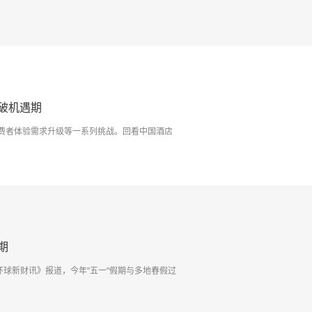
破机遇期
费者体验需求升级等一系列挑战。回看中国酒店
期
环球新财讯》报道，今年"五一"假期与多地春假过