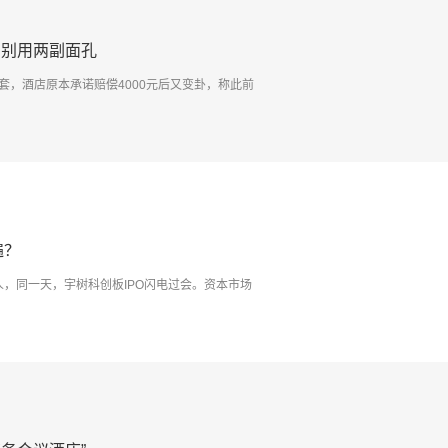
户别用两副面孔
套，酒店原本承诺赔偿4000元后又变卦，称此前
遍？
器人，同一天，宇树科创板IPO闪电过会。资本市场