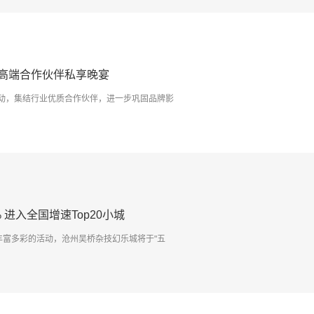
高端合作伙伴私享晚宴
动，集结行业优质合作伙伴，进一步巩固品牌影
进入全国增速Top20小城
丰富多彩的活动，沧州吴桥杂技幻乐城将于"五