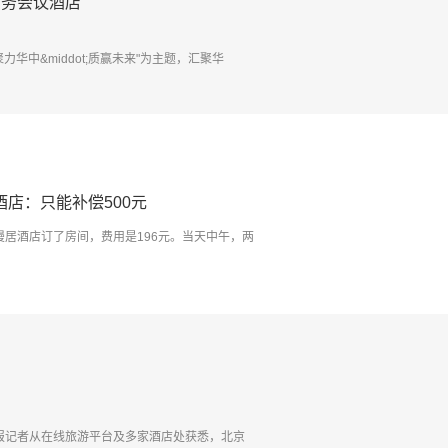
务会议酒店”
中&middot;质赢未来"为主题，汇聚华
店：只能补偿500元
漫居酒店订了房间，费用是196元。当天中午，两
京商报记者从在线旅游平台及多家酒店处获悉，北京