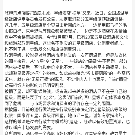
旅游景点“摘牌”热度未减，星级酒店“摘星”又来。近日，全国旅游星
级饭店评定委员会发布公告，决定取消部分五星级旅游饭店资格。
这几年，五星级酒店是个容易出新闻的地方。一边是用擦马桶的毛
巾擦口杯、床单混洗等现象频繁被曝光，一边是不少酒店在质量抽
查中不合格而被摘牌。今年1月至7月，已有20家五星级酒店被文化
和旅游部取消星级。这些名不副实的五星级酒店，让消费者闹心，
也不利于进一步激发文化和旅游消费潜力。
取消星级，按说是对其酒店市场信誉的一次严厉惩罚。但是从媒体
的调查来看，从“五星”变“无星”，一些饭店的“痛感”并不强烈。部分
酒店被摘星后，客流和房价变化不大，一些酒店甚至主动摘星，以
此规避星级评定标准的约束。如此前被曝光“浴巾擦厕所”的一些高档
饭店，就存在“无星可摘”的情况。不少业内人士也表示，当前“摘星”
对高档饭店的影响力已明显削弱。
被摘了星，却不耽误赚钱，或者说越来越多的酒店已不在乎自己的
星级，而是热衷于“自定义”，这表明目前的酒店星级评定体系本身遇
到了危机——与市场要求和消费者的评价存在一定的隔阂。
据披露，目前的通行做法是按行政级别来决定评定星级饭店等级的
权限：国家评五星，省级评四星，地市评三星。诚如专家指出的，
这样的做法是过去行政主导模式的“遗迹”，既难以有效配置资源，也
难以适应市场发展的需要。
众所周知，酒店是一个高度市场化的行业。评星完全由行政力量主