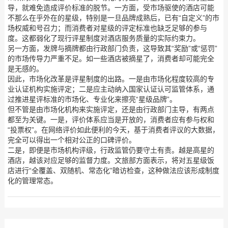
导，就难免造成评价标准的脱节。一方面，受市场驱使的酒店可能
不那么在乎外在的星级，特别是一旦品牌成熟后，已有“自定义”的市
场权威和号召力；而消费者对星级的评定标准也缺乏足够的参与
度。这都弱化了现行评星制度对酒店服务质量的实际约束力。
另一方面，发牌与摘牌都由行政部门负责，这导致其“奖励”或“惩罚”
的市场传导力严重不足。如一些酒店被摘星了，消费者却可能完全
是无感的。
因此，市场化改革是评星制度的出路。一是由市场化程度较高的专
业认证机构实施评定；二是应主动纳入国家认证认可监管体系，通
过推进星评标准的市场化、专业化来擦亮“星级品牌”。
但不管是由市场化机构来实施评定，还是由行政部门主导，有两点
都至为关键。一是，评价体系应当是开放的，消费者应有参与权和
“投票权”。在网络评价如此便利的今天，基于消费者评议的大数据，
完全可以得出一个相对公正的口碑评价。
二是，即便是市场机构评级，行政监管仍要守土有责。越是高星的
酒店，越该对应足够的监督力度。文旅部方面表示，将对五星级饭
店进行“全覆盖、双随机、常态化”暗访检查，这种做法应该形成制度
化的管理常态。